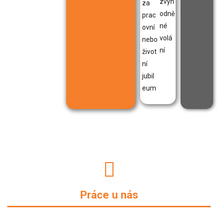
zvýh
za
odně
prac
né
ovní
volá
nebo
ní
život
ní
jubil
eum
Práce u nás