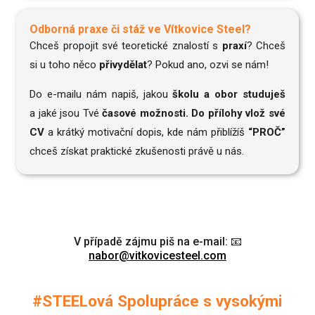
Odborná praxe či stáž ve Vítkovice Steel?
Chceš propojit své teoretické znalostí s
praxí
? Chceš
si u toho něco
přivydělat
? Pokud ano, ozvi se nám!
Do e-mailu nám napiš, jakou
školu a obor studuješ
a jaké jsou Tvé
časové možnosti. Do přílohy vlož své
CV
a krátký motivační dopis, kde nám přiblížíš
“PROČ”
chceš získat praktické zkušenosti právě u nás.
V případě zájmu piš na e-mail: 📧
nabor@vitkovicesteel.com
#STEELová Spolupráce s vysokými