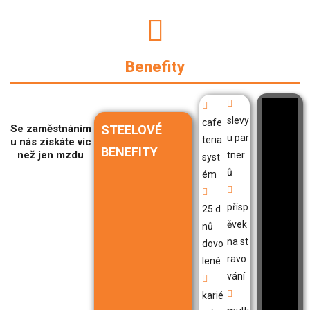
Benefity
slevy
cafe
Se zaměstnáním
STEELOVÉ
u par
teria
u nás získáte víc
BENEFITY
než jen mzdu
tner
syst
ů
ém
přísp
25 d
ěvek
nů
na st
dovo
ravo
lené
vání
karié