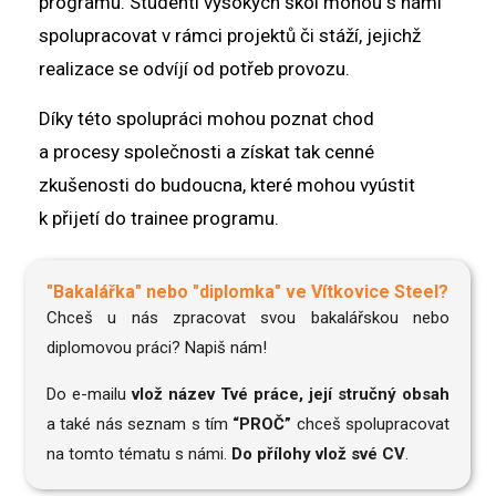
programu. Studenti vysokých škol mohou s námi
spolupracovat v rámci projektů či stáží, jejichž
realizace se odvíjí od potřeb provozu.
Díky této spolupráci mohou poznat chod
a procesy společnosti a získat tak cenné
zkušenosti do budoucna, které mohou vyústit
k přijetí do trainee programu.
"Bakalářka" nebo "diplomka" ve Vítkovice Steel?
Chceš u nás zpracovat svou bakalářskou nebo
diplomovou práci? Napiš nám!
Do e-mailu
vlož název Tvé práce, její stručný obsah
a také nás seznam s tím
“PROČ”
chceš spolupracovat
na tomto tématu s námi.
Do přílohy vlož své CV
.