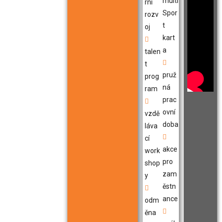
multi
rní
Spor
rozv
t
oj
kart
a
talen
t
pruž
prog
ná
ram
prac
ovní
vzdě
doba
láva
cí
akce
work
pro
shop
zam
y
ěstn
ance
odm
ěna